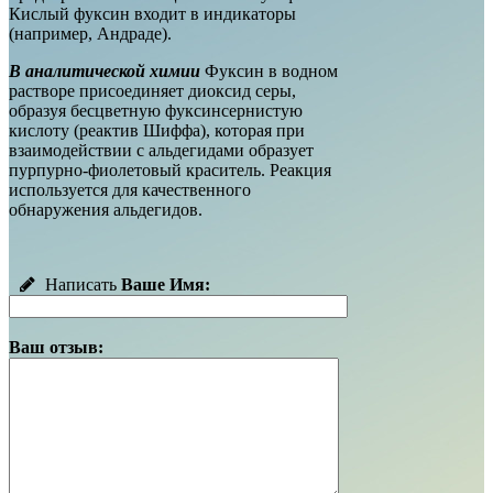
Кислый фуксин входит в индикаторы
(например, Андраде).
В аналитической химии
Фуксин в водном
растворе присоединяет диоксид серы,
образуя бесцветную фуксинсернистую
кислоту (реактив Шиффа), которая при
взаимодействии с альдегидами образует
пурпурно-фиолетовый краситель. Реакция
используется для качественного
обнаружения альдегидов.
Написать
Ваше Имя:
Ваш отзыв: