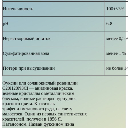
Интенсивность
100+/-3%
pH
6-8
Нерастворимый остаток
менее 0,5 
Сульфатированная зола
менее 1 %
Потери при высушивании
не более 1
Фуксин или солянокислый розанилин
C20H20N3Cl — анилиновая краска,
зеленые кристаллы с металлическим
блеском, водные растворы пурпурно-
красного цвета. Краситель
трифенилметанового ряда, на свету
малостоек. Один из первых синтетических
красителей, получен в 1856 Я.
Натансоном. Назван фуксином из-за