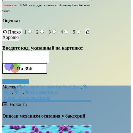
Внимание:
HTML не поддерживается! Используйте обычный
текст.
Оценка:
Плохо
1
2
3
4
5
Хорошо
Введите код, указанный на картинке:
Отправить
Метки:
фуксин кислый (рубин) фас.
,
4957
,
---
,
Химреактивы
(промышленная химия)
Новости
Описан механизм осязания у бактерий