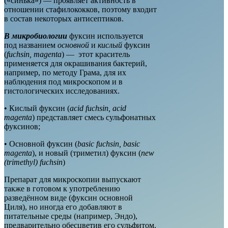
(«синька») — проявляет активность в
отношении стафилококков, поэтому входит
в состав некоторых антисептиков.
В микробиологии
фуксин используется
под названием
основной
и
кислый
фуксин
(
fuchsin, magenta
) — этот краситель
применяется для окрашивания бактерий,
например, по методу Грама, для их
наблюдения под микроскопом и в
гистологических исследованиях.
• Кислый фуксин (
acid fuchsin, acid
magenta
) представляет смесь сульфонатных
фуксинов;
• Основной фуксин (
basic fuchsin, basic
magenta
), и новый (триметил) фуксин (
new
(trimethyl) fuchsin
)
Препарат для микроскопии выпускают
также в готовом к употреблению
разведённом виде (фуксин основной
Циля), но иногда его добавляют в
питательные среды (например, Эндо),
предварительно обесцветив его сульфитом.