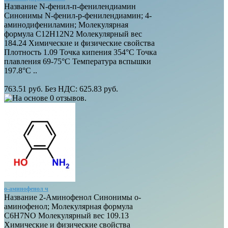
Название N-фенил-п-фенилендиамин
Синонимы N-фенил-p-фенилендиaмин; 4-
аминодифениламин; Молекулярная
формула C12H12N2 Молекулярный вес
184.24 Химические и физические свойства
Плотность 1.09 Точка кипения 354°C Точка
плавления 69-75°C Температура вспышки
197.8°C ..
763.51 руб.
Без НДС: 625.83 руб.
о-аминофенол ч
Название 2-Аминофенол Синонимы о-
аминофенол; Молекулярная формула
C6H7NO Молекулярный вес 109.13
Химические и физические свойства