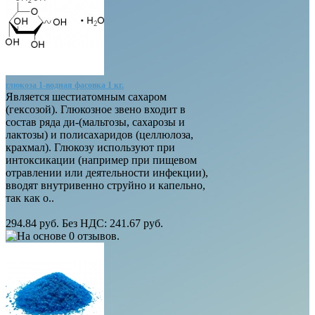
глюкоза 1-водная фасовка 1 кг.
Является шестиатомным сахаром
(гексозой). Глюкозное звено входит в
состав ряда ди-(мальтозы, сахарозы и
лактозы) и полисахаридов (целлюлоза,
крахмал). Глюкозу используют при
интоксикации (например при пищевом
отравлении или деятельности инфекции),
вводят внутривенно струйно и капельно,
так как о..
294.84 руб.
Без НДС: 241.67 руб.