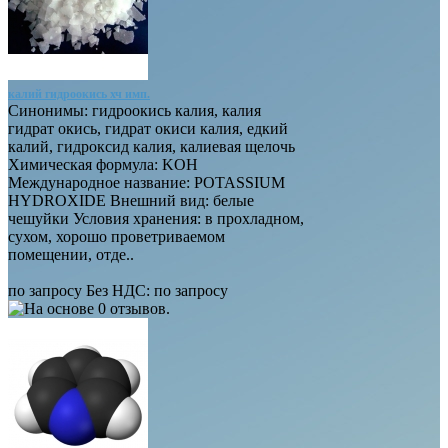
калий гидроокись хч имп.
Синонимы: гидроокись калия, калия
гидрат окись, гидрат окиси калия, едкий
калий, гидроксид калия, калиевая щелочь
Химическая формула: KOH
Международное название: POTASSIUM
HYDROXIDE Внешний вид: белые
чешуйки Условия хранения: в прохладном,
сухом, хорошо проветриваемом
помещении, отде..
по запросу
Без НДС:
по запросу