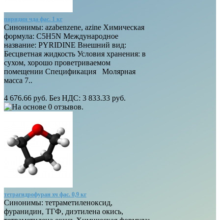
пиридин чда фас. 1 кг
Синонимы: azabenzene, azine Химическая
формула: C5H5N Международное
название: PYRIDINE Внешний вид:
Бесцветная жидкость Условия хранения: в
сухом, хорошо проветриваемом
помещении Спецификация Молярная
масса 7..
4 676.66 руб.
Без НДС: 3 833.33 руб.
тетрагидрофуран хч фас. 0,9 кг
Синонимы: тетраметиленоксид,
фуранидин, ТГФ, диэтилена окись,