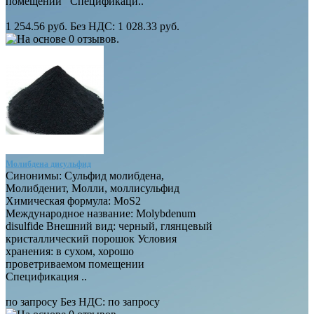
помещении Спецификаци..
1 254.56 руб.
Без НДС: 1 028.33 руб.
Молибдена дисульфид
Синонимы: Сульфид молибдена,
Молибденит, Молли, моллисульфид
Химическая формула: МoS2
Международное название: Molybdenum
disulfide Внешний вид: черный, глянцевый
кристаллический порошок Условия
хранения: в сухом, хорошо
проветриваемом помещении
Спецификация ..
по запросу
Без НДС:
по запросу