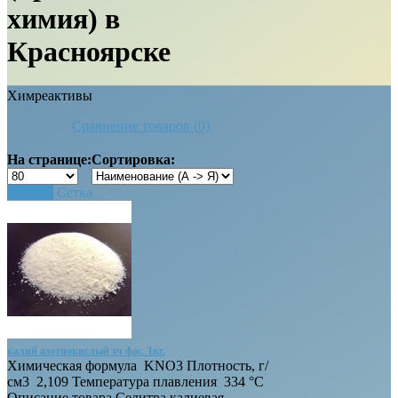
химия) в
Красноярске
Химреактивы
Сравнение товаров (0)
На странице:
Сортировка:
Список
Сетка
калий азотнокислый хч фас. 1кг.
Химическая формула KNO3 Плотность, г/
см3 2,109 Температура плавления 334 °C
Описание товара Селитра калиевая