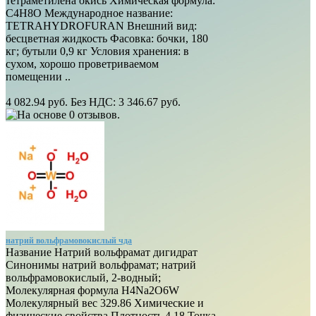
тетраметилена окись Химическая формула:
С4Н8О Международное название:
TETRAHYDROFURAN Внешний вид:
бесцветная жидкость Фасовка: бочки, 180
кг; бутыли 0,9 кг Условия хранения: в
сухом, хорошо проветриваемом
помещении ..
4 082.94 руб.
Без НДС: 3 346.67 руб.
натрий вольфрамовокислый чда
Название Натрий вольфрамат дигидрат
Синонимы натрий вольфрамат; натрий
вольфрамовокислый, 2-водный;
Молекулярная формула H4Na2O6W
Молекулярный вес 329.86 Химические и
физические свойства Плотность 4.18 Точка