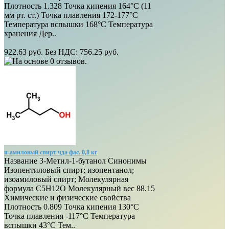
Плотность 1.328 Точка кипения 164°C (11
мм рт. ст.) Точка плавления 172-177°C
Температура вспышки 168°C Температура
хранения Дер..
922.63 руб.
Без НДС: 756.25 руб.
и-амиловый спирт чда фас. 0,8 кг
Название 3-Метил-1-бутанол Синонимы
Изопентиловый спирт; изопентанол;
изоамиловый спирт; Молекулярная
формула C5H12O Молекулярный вес 88.15
Химические и физические свойства
Плотность 0.809 Точка кипения 130°C
Точка плавления -117°C Температура
вспышки 43°C Тем..