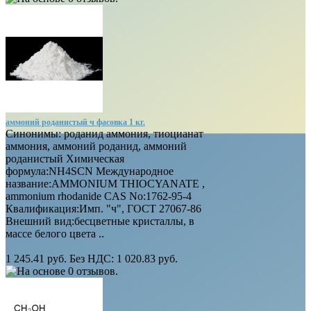
аммоний роданистый ч фасовка 1 кг.
Синонимы: роданид аммония, тиоцианат
аммония, аммоний роданид, аммоний
роданистый Химическая
формула:NH4SCN Международное
название:AMMONIUM THIOCYANATE ,
ammonium rhodanide CAS No:1762-95-4
Квалификация:Имп. "ч", ГОСТ 27067-86
Внешний вид:бесцветные кристаллы, в
массе белого цвета ..
1 245.41 руб.
Без НДС: 1 020.83 руб.