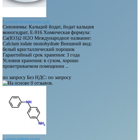
Кальций йодноватокислый
Синонимы: Кальций йодат, йодат кальция
моногидрат, E-916 Химическая формула:
Ca(IO3)2·H2O Международное название:
Calcium iodate monohydrate Внешний вид:
белый кристаллический порошок
Гарантийный срок хранения: 3 года
Условия хранения: в сухом, хорошо
проветриваемом помещении ..
по запросу
Без НДС:
по запросу
п-аминодифениламин