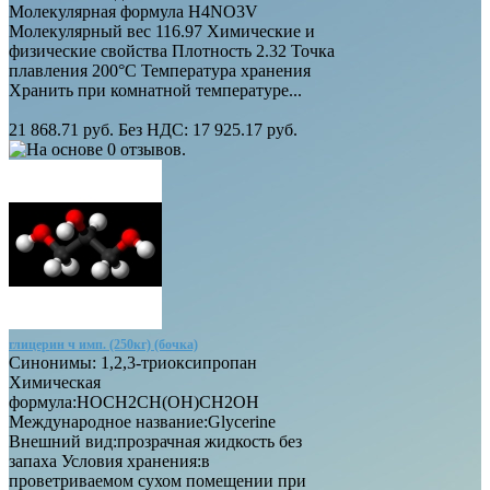
Молекулярная формула H4NO3V
Молекулярный вес 116.97 Химические и
физические свойства Плотность 2.32 Точка
плавления 200°C Температура хранения
Хранить при комнатной температуре...
21 868.71 руб.
Без НДС: 17 925.17 руб.
глицерин ч имп. (250кг) (бочка)
Синонимы: 1,2,3-триоксипропан
Химическая
формула:HOCH2CH(OH)CH2OH
Международное название:Glycerine
Внешний вид:прозрачная жидкость без
запаха Условия хранения:в
проветриваемом сухом помещении при