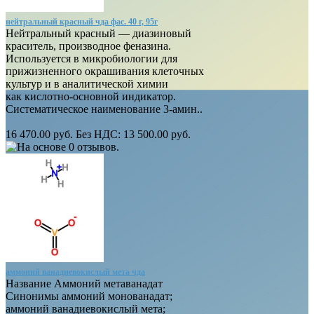
нейтральный красный чда фас. 40 г, 95г
Нейтральный красный — диазиновый
краситель, производное феназина.
Используется в микробиологии для
прижизненного окрашивания клеточных
культур и в аналитической химии
как кислотно-основной индикатор.
Систематическое наименование 3-амин..
16 470.00 руб.
Без НДС: 13 500.00 руб.
аммоний ванадиевокислый мета чда
Название Аммоний метаванадат
Синонимы аммоний монованадат;
аммоний ванадиевокислый мета;