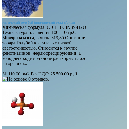
метиловый голубой (анилиновый гол.) в/р чда
Химическая формула C16H18CIN3S·H2O
Температура плавления 100-110 гр.С
Молярная масса, г/моль 319,85 Описание
товара Голубой краситель с низкой
светостойкостью. Относится к группе
фенотиазинов, нефлюоресцирующий. В
холодных воде и этаноле растворим плохо,
в горячих х..
31 110.00 руб.
Без НДС: 25 500.00 руб.