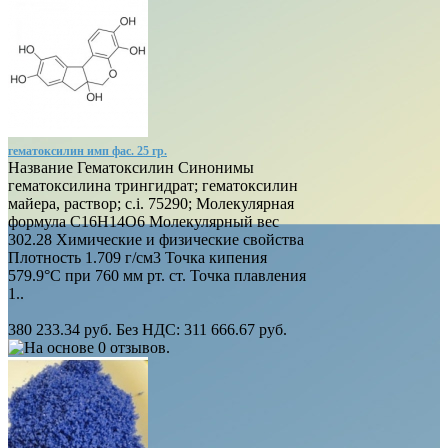
гематоксилин имп фас. 25 гр.
Название Гематоксилин Синонимы
гематоксилина трингидрат; гематоксилин
майера, раствор; c.i. 75290; Молекулярная
формула C16H14O6 Молекулярный вес
302.28 Химические и физические свойства
Плотность 1.709 г/см3 Точка кипения
579.9°C при 760 мм рт. ст. Точка плавления
1..
380 233.34 руб.
Без НДС: 311 666.67 руб.