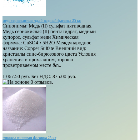
медь сернокислая чда 5-водный фасовка 25 кг.
Синонимы: Медь (II) сульфат пятиводная,
Медь сернокислая (II) пентагидрат, медный
купорос, сульфат меди Химическая
формула: CuSO4 • 5H2O Международное
название: Copper Sulfate Внешний вид:
кристаллы сине-бирюзового цвета Условия
хранения: в прохладном, хорошо
проветриваемом месте &n..
1 067.50 руб.
Без НДС: 875.00 руб.
глюкоза пищевая фасовка 25 кг