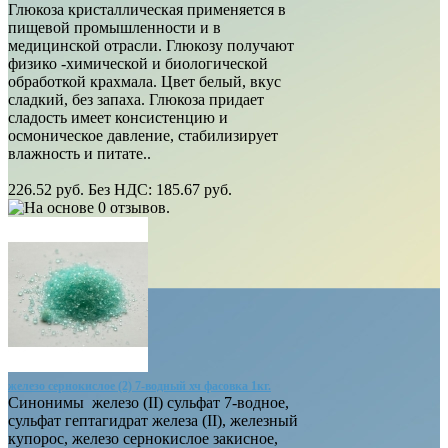
Глюкоза кристаллическая применяется в
пищевой промышленности и в
медицинской отрасли. Глюкозу получают
физико -химической и биологической
обработкой крахмала. Цвет белый, вкус
сладкий, без запаха. Глюкоза придает
сладость имеет консистенцию и
осмоническое давление, стабилизирует
влажность и питате..
226.52 руб.
Без НДС: 185.67 руб.
железо сернокислое (2) 7-водный хч фасовка 1кг.
Синонимы железо (II) сульфат 7-водное,
сульфат гептагидрат железа (II), железный
купорос, железо сернокислое закисное,