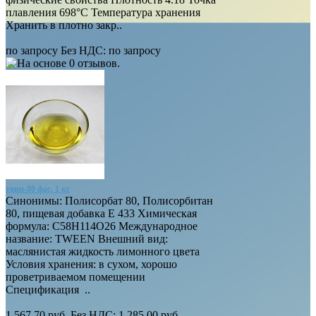
плавления 698°C Температура хранения
Хранить в плотно закр..
по запросу
Без НДС:
по запросу
твин-80 фас. 1 кг
Синонимы: Полисорбат 80, Полисорбитан
80, пищевая добавка Е 433 Химическая
формула: C58H114O26 Международное
название: TWEEN Внешний вид:
маслянистая жидкость лимонного цвета
Условия хранения: в сухом, хорошо
проветриваемом помещении
Спецификация ..
1 567.70 руб.
Без НДС: 1 285.00 руб.