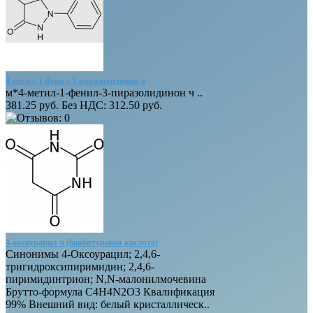
4-метил-1-фенил-3-пиразолидинон ч
м*4-метил-1-фенил-3-пиразолидинон ч ..
381.25 руб.
Без НДС: 312.50 руб.
4-оксоурацил ч (барбитуровая кислота)
Синонимы 4-Оксоурацил; 2,4,6-
тригидроксипиримидин; 2,4,6-
пиримидинтрион; N,N-малонилмочевина
Брутто-формула C4H4N2O3 Квалификация
99% Внешний вид: белый кристаллическ..