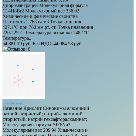
Дибромантрацен Молекулярная формула
C14H8Br2 Молекулярный вес 336.02
Химические и физические свойства
Плотность 1.768 г/см3 Точка кипения
427.1°C при 760 мм рт. ст. Точка плавления
220-225°C Температура вспышки 248.1°C
Температура..
54 881.19 руб.
Без НДС: 44 984.58 руб.
Cryolite imp.
Название Криолит Синонимы алюминий-
натрий фтористый; натрий-алюминий
фтористый; натрий гексафторалюминат;
Молекулярная формула AlF6Na3
Молекулярный вес 209.94 Химические и
физические свойства Плотность 2.9 г/мл