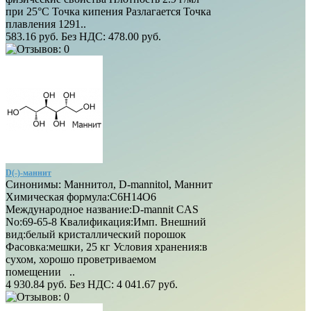
при 25°C Точка кипения Разлагается Точка
плавления 1291..
583.16 руб.
Без НДС: 478.00 руб.
D(-)-маннит
Синонимы: Маннитол, D-mannitol, Маннит
Химическая формула:C6H14O6
Международное название:D-mannit CAS
No:69-65-8 Квалификация:Имп. Внешний
вид:белый кристаллический порошок
Фасовка:мешки, 25 кг Условия хранения:в
сухом, хорошо проветриваемом
помещении ..
4 930.84 руб.
Без НДС: 4 041.67 руб.