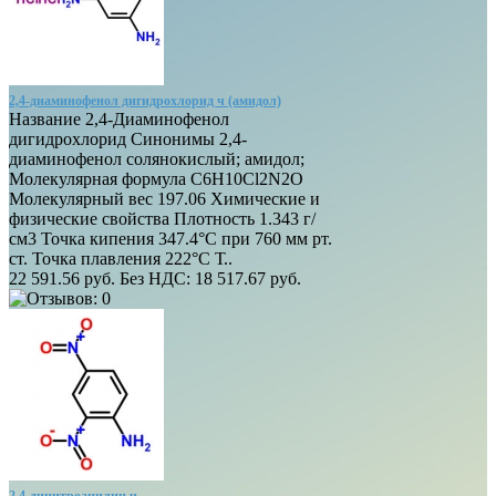
2,4-диаминофенол дигидрохлорид ч (амидол)
Название 2,4-Диаминофенол
дигидрохлорид Синонимы 2,4-
диаминофенол солянокислый; амидол;
Молекулярная формула C6H10Cl2N2O
Молекулярный вес 197.06 Химические и
физические свойства Плотность 1.343 г/
см3 Точка кипения 347.4°C при 760 мм рт.
ст. Точка плавления 222°C Т..
22 591.56 руб.
Без НДС: 18 517.67 руб.