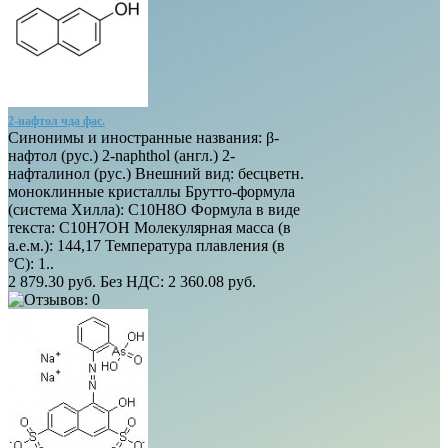
2-нафтол чда фас.
Синонимы и иностранные названия: β-
нафтол (рус.) 2-naphthol (англ.) 2-
нафталинол (рус.) Внешний вид: бесцветн.
моноклинные кристаллы Брутто-формула
(система Хилла): C10H8O Формула в виде
текста: C10H7OH Молекулярная масса (в
а.е.м.): 144,17 Температура плавления (в
°C): 1..
2 879.30 руб.
Без НДС: 2 360.08 руб.