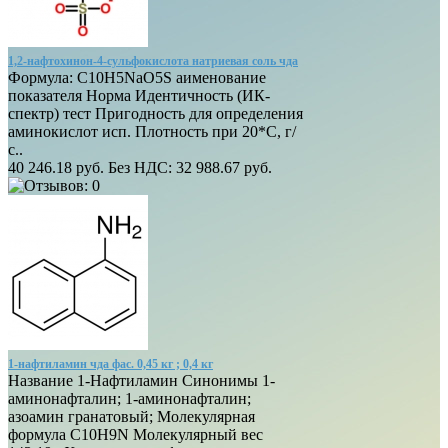
1,2-нафтохинон-4-сульфокислота натриевая соль чда
Формула: C10H5NaO5S аименование
показателя Норма Идентичность (ИК-
спектр) тест Пригодность для определения
аминокислот исп. Плотность при 20*С, г/
с..
40 246.18 руб.
Без НДС: 32 988.67 руб.
1-нафтиламин чда фас. 0,45 кг ; 0,4 кг
Название 1-Нафтиламин Синонимы 1-
аминонафталин; 1-аминонафталин;
азоамин гранатовый; Молекулярная
формула C10H9N Молекулярный вес