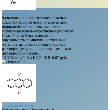
8-оксихинолин чда
8-оксихинолин образует комплексные
соединения более чем с 40 элементами
периодической системы и является
малоизбирательным групповым реагентом.
Способность 8-оксихинолина
образовывать со многими катионами
металлов малорастворимые в водных
растворах (уксусной кислоты, аммиака и
др.) кристаллические..
13 318.34 руб.
Без НДС: 10 916.67 руб.
9,10-дибромантрацен ч
Идентификация Название 9,10-