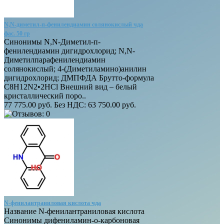
N,N-диметил-п-фенилендиамин солянокислый чда
фас. 50 гр
Синонимы N,N-Диметил-п-
фенилендиамин дигидрохлорид; N,N-
Диметилпарафенилендиамин
солянокислый; 4-(Диметиламино)анилин
дигидрохлорид; ДМПФДА Брутто-формула
C8H12N2•2HCl Внешний вид – белый
кристаллический поро..
77 775.00 руб.
Без НДС: 63 750.00 руб.
N-фенилантраниловая кислота чда
Название N-фенилантраниловая кислота
Синонимы дифениламин-о-карбоновая