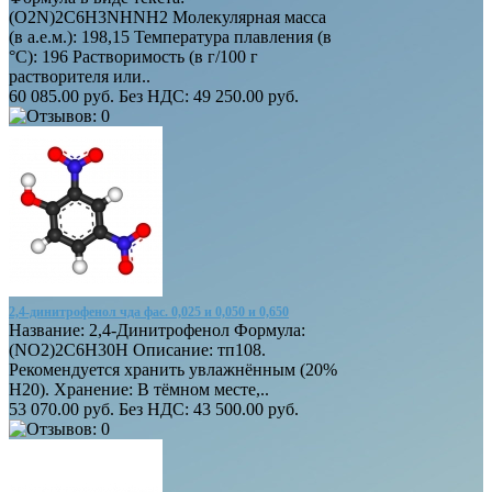
(O2N)2C6H3NHNH2 Молекулярная масса
(в а.е.м.): 198,15 Температура плавления (в
°C): 196 Растворимость (в г/100 г
растворителя или..
60 085.00 руб.
Без НДС: 49 250.00 руб.
2,4-динитрофенол чда фас. 0,025 и 0,050 и 0,650
Название: 2,4-Динитрофенол Формула:
(NO2)2C6H30H Описание: тп108.
Рекомендуется хранить увлажнённым (20%
H20). Хранение: В тёмном месте,..
53 070.00 руб.
Без НДС: 43 500.00 руб.