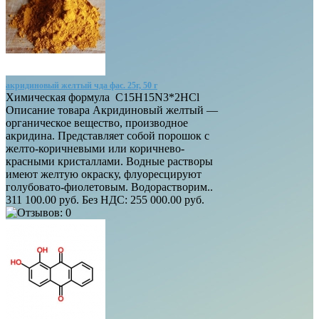
акридиновый желтый чда фас. 25г, 50 г
Химическая формула C15H15N3*2HCl
Описание товара Акридиновый желтый —
органическое вещество, производное
акридина. Представляет собой порошок с
желто-коричневыми или коричнево-
красными кристаллами. Водные растворы
имеют желтую окраску, флуоресцируют
голубовато-фиолетовым. Водорастворим..
311 100.00 руб.
Без НДС: 255 000.00 руб.