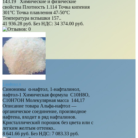
143.19 Химические и физические
свойства Плотность 1.114 Точка кипения
301°C Точка плавления 47-50°C
Температура вспышки 157..
41 936.28 руб.
Без НДС: 34 374.00 руб.
1-нафтол ч
Синонимы α-нафтол, 1-нафталинол,
нафтол-1 Химическая формула C10H8O,
C10H7OH Молекулярная масса 144,17
Описание товара Альфа-нафтол —
органическое соединение, производное
нафтена, входит в ряд нафталинов.
Кристаллический порошок без цвета или с
легким желтым оттенко..
8 641.66 руб.
Без НДС: 7 083.33 руб.