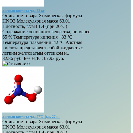
азотная кислота чда 28 кг
Описание товара Химическая формула
HNO3 Молекулярная масса 63,01
Плотность, г/см3 1,4 (при 20°C)
Содержание основного вещества, не менее
65 % Температура кипения +83 °С
Температура плавления -42 °С Азотная
кислота представляет собой жидкость с
легким желтоватым оттенком и..
82.86 руб.
Без НДС: 67.92 руб.
азотная кислота чда 57% фас. 27 кг
Описание товара Химическая формула
HNO3 Молекулярная масса 63,01
Плотность, г/см3 1,4 (при 20°C)