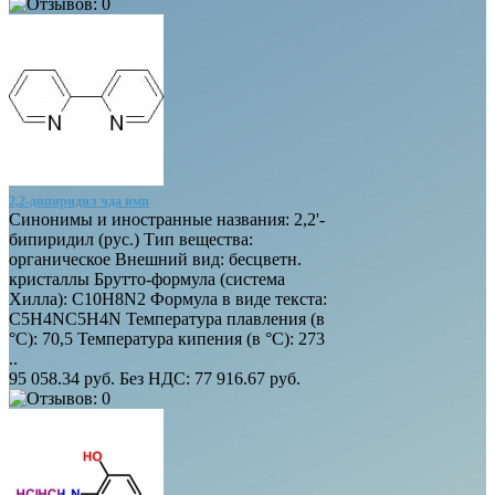
2,2-дипиридил чда имп
Синонимы и иностранные названия: 2,2'-
бипиридил (рус.) Тип вещества:
органическое Внешний вид: бесцветн.
кристаллы Брутто-формула (система
Хилла): C10H8N2 Формула в виде текста:
C5H4NC5H4N Температура плавления (в
°C): 70,5 Температура кипения (в °C): 273
..
95 058.34 руб.
Без НДС: 77 916.67 руб.