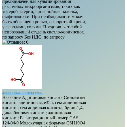
предназначен для культивирования
различных микроорганизмов, таких как
энтеробактерии, синегнойная палочка,
стафилококки. При необходимости может
быть обогащен кровью, сывороткой крови,
углеводами, солями. Представляет собой
непрозрачный студень светло-коричневог..
по запросу
Без НДС:
по запросу
адипиновая кислота техн.
Название Адипиновая кислота Синонимы
кислота адипиновая; е355; гександионовая
кислота; гександиовая кислота; бутан-1,4-
дикарбоновая кислота; адипиновая
кислота; Регистрационный номер CAS
124-04-9 Молекулярная формула C6H10O4