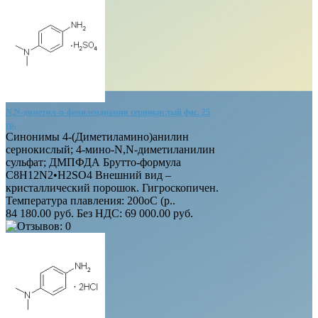
N,N-диметил-п-фенилендиамин сернокислый фас. 25
гр.
Синонимы 4-(Диметиламино)анилин
сернокислый; 4-мино-N,N-диметиланилин
сульфат; ДМПФДА Брутто-формула
C8H12N2•H2SO4 Внешний вид –
кристаллический порошок. Гигроскопичен.
Температура плавления: 200оС (р..
84 180.00 руб.
Без НДС: 69 000.00 руб.