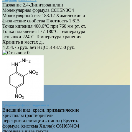
2,4-динитроанилин ч
Название 2,4-Динитроанилин
Молекулярная формула C6H5N3O4
Молекулярный вес 183.12 Химические и
физические свойства Плотность 1.615
Точка кипения 400.6°C при 760 мм рт. ст.
Точка плавления 177-180°C Температура
вспышки 224°C Температура хранения
Хранить в местах д..
4 254.75 руб.
Без НДС: 3 487.50 руб.
2,4-динитрофенилгидразин ч
Внешний вид: красн. призматические
кристаллы (растворитель
перекристаллизации -этанол) Брутто-
формула (система Хилла): C6H6N4O4
Формула в виде текста: