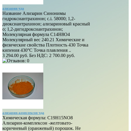
ализарин чда
Название Ализарин Синонимы
гидроксиантрахинон; c.i. 58000; 1,2-
диоксиантрахинон; ализариновый красный
о; 1,2-дигидроксиантрахинон;
Молекулярная формула C14H8O4
Молекулярный вес 240.21 Химические и
физические свойства Плотность 430 Точка
кипения 430°C Точка плавления ..
3 294.00 руб.
Без НДС: 2 700.00 руб.
ализарин-комплексон чда
Химическая формула: C19H15NO8
Ализарин-комплексон -желтовато-
коричневый (оранжевый) порошок. Не