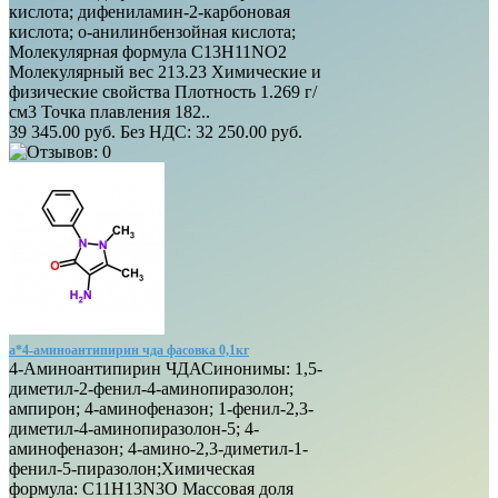
кислота; дифениламин-2-карбоновая
кислота; о-анилинбензойная кислота;
Молекулярная формула C13H11NO2
Молекулярный вес 213.23 Химические и
физические свойства Плотность 1.269 г/
см3 Точка плавления 182..
39 345.00 руб.
Без НДС: 32 250.00 руб.
а*4-аминоантипирин чда фасовка 0,1кг
4-Аминоантипирин ЧДАСинонимы: 1,5-
диметил-2-фенил-4-аминопиразолон;
ампирон; 4-аминофеназон; 1-фенил-2,3-
диметил-4-аминопиразолон-5; 4-
аминофеназон; 4-амино-2,3-диметил-1-
фенил-5-пиразолон;Химическая
формула: C11H13N3O Массовая доля